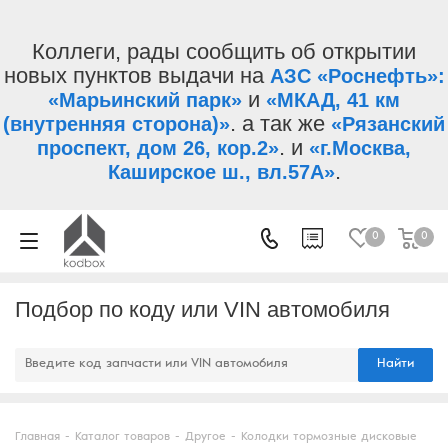
Коллеги, рады сообщить об открытии
новых пунктов выдачи на
АЗС «Роснефть»:
и
«Марьинский парк»
«МКАД, 41 км
. а так же
(внутренняя сторона)»
«Рязанский
. и
проспект, дом 26, кор.2»
«г.Москва,
.
Каширское ш., вл.57А»
0
0
Подбор по коду или VIN автомобиля
Найти
Главная
-
Каталог товаров
-
Другое
-
Колодки тормозные дисковые