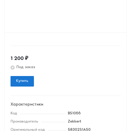
1 200
₽
Под заказ
Купить
Характеристики
Код
BS1066
Производитель
Zekkert
Оригинальный код
58302S1A50