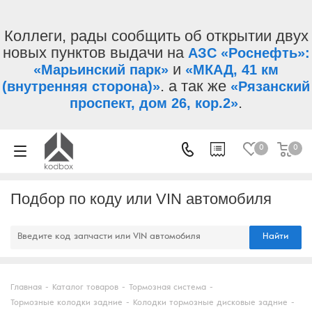
Коллеги, рады сообщить об открытии двух
новых пунктов выдачи на
АЗС «Роснефть»:
и
«Марьинский парк»
«МКАД, 41 км
. а так же
(внутренняя сторона)»
«Рязанский
.
проспект, дом 26, кор.2»
0
0
Подбор по коду или VIN автомобиля
Найти
Главная
-
Каталог товаров
-
Тормозная система
-
Тормозные колодки задние
-
Колодки тормозные дисковые задние
-