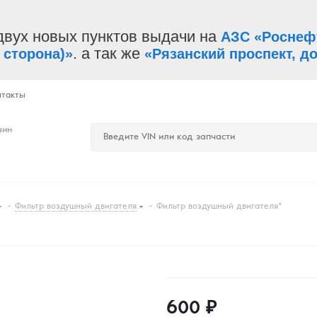
двух новых пунктов выдачи на
АЗС «Роснеф
. а так же
 сторона)»
«Рязанский проспект, до
нтакты
зин
-
Фильтр воздушный двигателя
-
Фильтр воздушный двигателя*
600
₽