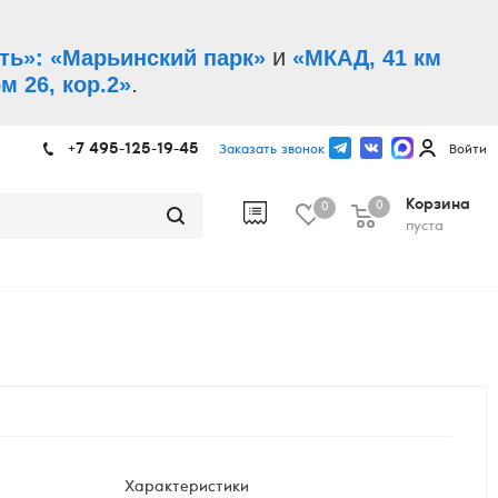
и
ть»: «Марьинский парк»
«МКАД, 41 км
.
м 26, кор.2»
+7 495-125-19-45
Заказать звонок
Войти
Корзина
0
0
пуста
Характеристики