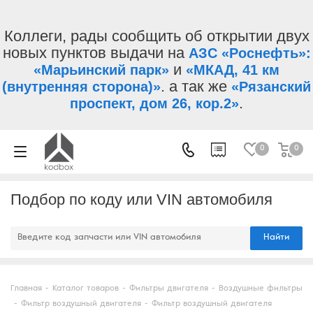
Коллеги, рады сообщить об открытии двух
новых пунктов выдачи на
АЗС «Роснефть»:
и
«Марьинский парк»
«МКАД, 41 км
. а так же
(внутренняя сторона)»
«Рязанский
.
проспект, дом 26, кор.2»
0
0
Подбор по коду или VIN автомобиля
Найти
Главная
-
Каталог товаров
-
Фильтры двигателя
-
Воздушные фильтры
-
Фильтр воздушный двигателя
-
Фильтр воздушный двигателя