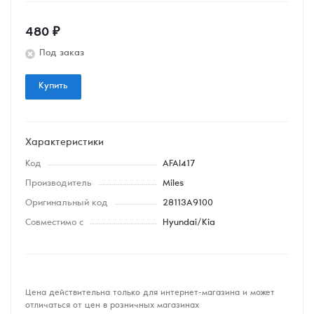
480
₽
Под заказ
Купить
Характеристики
Код
AFAI417
Производитель
Miles
Оригинальный код
28113A9100
Совместимо с
Hyundai/Kia
Цена действительна только для интернет-магазина и может
отличаться от цен в розничных магазинах