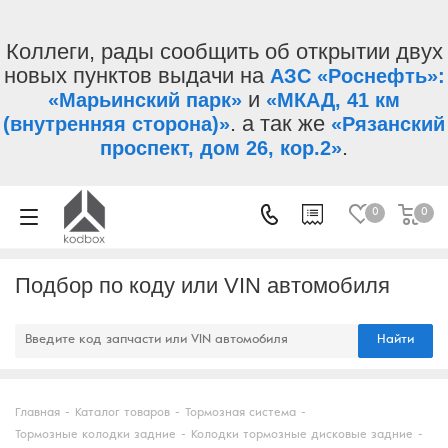
Коллеги, рады сообщить об открытии двух
новых пунктов выдачи на
АЗС «Роснефть»:
и
«Марьинский парк»
«МКАД, 41 км
. а так же
(внутренняя сторона)»
«Рязанский
.
проспект, дом 26, кор.2»
0
0
Подбор по коду или VIN автомобиля
Найти
Главная
-
Каталог товаров
-
Тормозная система
-
Тормозные колодки задние
-
Колодки тормозные дисковые задние
-