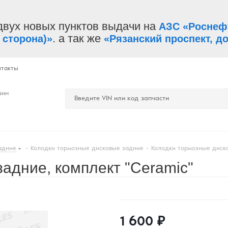
двух новых пунктов выдачи на
АЗС «Роснеф
. а так же
 сторона)»
«Рязанский проспект, до
нтакты
зин
адние
-
Колодки тормозные дисковые задние
-
Колодки тормозные диско
адние, комплект "Ceramic"
1 600
₽