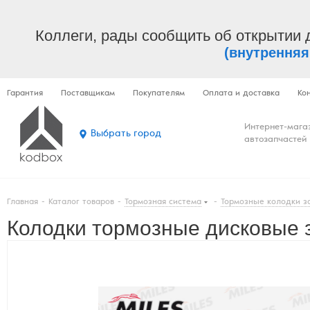
Коллеги, рады сообщить об открытии 
(внутренняя
Гарантия
Поставщикам
Покупателям
Оплата и доставка
Ко
Интернет-мага
Выбрать город
автозапчастей
Главная
-
Каталог товаров
-
Тормозная система
-
Тормозные колодки з
Колодки тормозные дисковые з