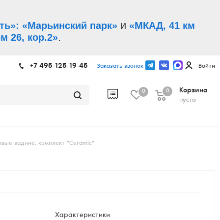
и
ть»: «Марьинский парк»
«МКАД, 41 км
.
м 26, кор.2»
+7 495-125-19-45
Заказать звонок
Войти
Корзина
0
0
пуста
вые задние, комплект "Ceramic"
Характеристики