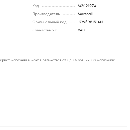
Код
M2621974
Производитель
Marshall
Оригинальный код
JZW698151AN
Совместимо с
VAG
ернет-магазина и может отличаться от цен в розничных магазинах