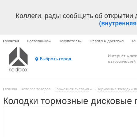
Коллеги, рады сообщить об открытии 
(внутренняя
Гарантия
Поставщикам
Покупателям
Оплата и доставка
Ко
Интернет-мага
Выбрать город
автозапчастей
Главная
-
Каталог товаров
-
Тормозная система
-
Тормозные колодки п
Колодки тормозные дисковые п