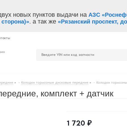
двух новых пунктов выдачи на
АЗС «Роснеф
. а так же
 сторона)»
«Рязанский проспект, до
нтакты
зин
ередние
-
Колодки тормозные дисковые передние
-
Колодки тормозны
ередние, комплект + датчик
1 720
₽