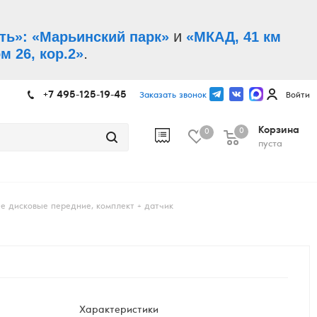
и
ть»: «Марьинский парк»
«МКАД, 41 км
.
м 26, кор.2»
+7 495-125-19-45
Заказать звонок
Войти
Корзина
0
0
пуста
е дисковые передние, комплект + датчик
Характеристики