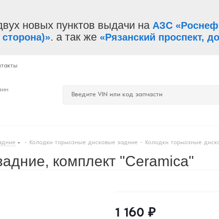
двух новых пунктов выдачи на
АЗС «Роснеф
. а так же
 сторона)»
«Рязанский проспект, до
нтакты
зин
адние
-
Колодки тормозные дисковые задние
-
Колодки тормозные диско
адние, комплект "Ceramica"
1 160
₽