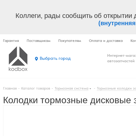
Коллеги, рады сообщить об открытии 
(внутренняя
Гарантия
Поставщикам
Покупателям
Оплата и доставка
Ко
Интернет-мага
Выбрать город
автозапчастей
Главная
-
Каталог товаров
-
Тормозная система
-
Тормозные колодки з
Колодки тормозные дисковые з