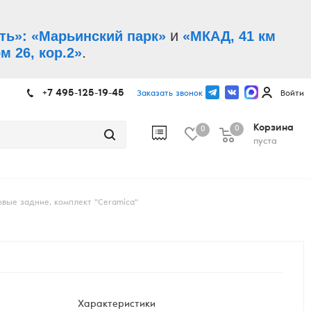
и
ть»: «Марьинский парк»
«МКАД, 41 км
.
м 26, кор.2»
+7 495-125-19-45
Заказать звонок
Войти
Корзина
0
0
пуста
вые задние, комплект "Ceramica"
Характеристики