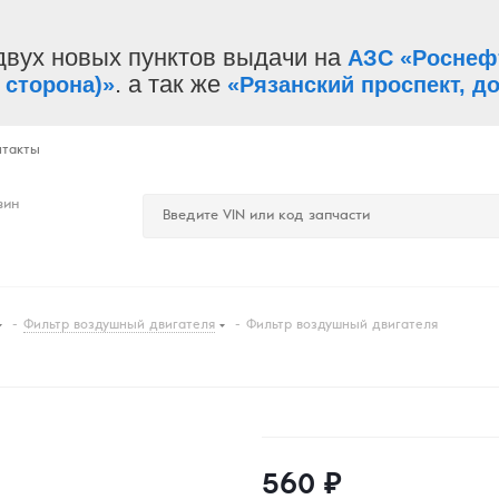
двух новых пунктов выдачи на
АЗС «Роснеф
. а так же
 сторона)»
«Рязанский проспект, до
нтакты
зин
-
Фильтр воздушный двигателя
-
Фильтр воздушный двигателя
560
₽