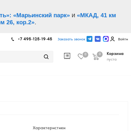
и
ть»: «Марьинский парк»
«МКАД, 41 км
.
м 26, кор.2»
+7 495-125-19-45
Заказать звонок
Войти
Корзина
0
0
пуста
Характеристики