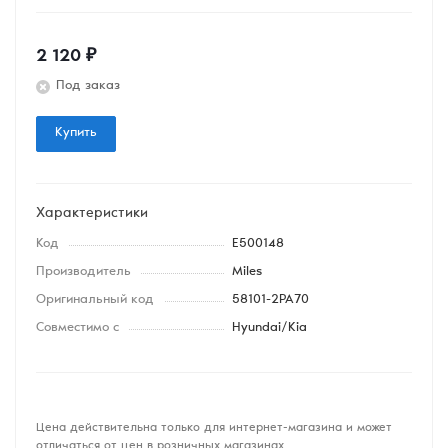
2 120
₽
Под заказ
Купить
Характеристики
Код
E500148
Производитель
Miles
Оригинальный код
58101-2PA70
Совместимо с
Hyundai/Kia
Цена действительна только для интернет-магазина и может
отличаться от цен в розничных магазинах