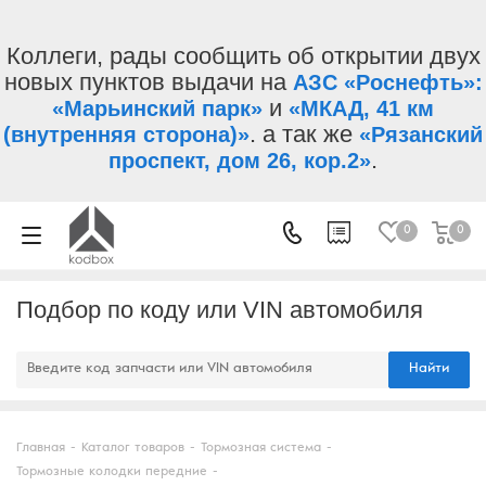
Коллеги, рады сообщить об открытии двух
новых пунктов выдачи на
АЗС «Роснефть»:
и
«Марьинский парк»
«МКАД, 41 км
. а так же
(внутренняя сторона)»
«Рязанский
.
проспект, дом 26, кор.2»
0
0
Подбор по коду или VIN автомобиля
Найти
Главная
-
Каталог товаров
-
Тормозная система
-
Тормозные колодки передние
-