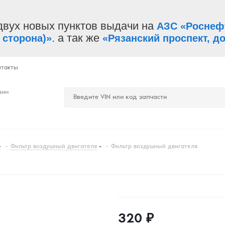
двух новых пунктов выдачи на
АЗС «Роснеф
. а так же
 сторона)»
«Рязанский проспект, до
нтакты
зин
-
Фильтр воздушный двигателя
-
Фильтр воздушный двигателя
320
₽