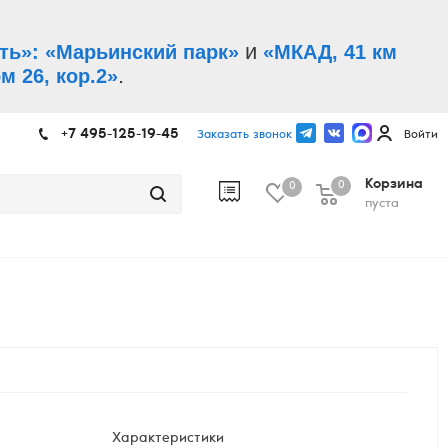
и
ть»: «Марьинский парк»
«МКАД, 41 км
.
м 26, кор.2»
+7 495-125-19-45
Заказать звонок
Войти
Корзина
0
0
пуста
Характеристики