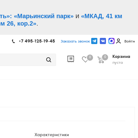
и
ть»: «Марьинский парк»
«МКАД, 41 км
.
м 26, кор.2»
+7 495-125-19-45
Заказать звонок
Войти
Корзина
0
0
пуста
Характеристики