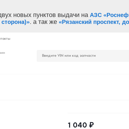
двух новых пунктов выдачи на
АЗС «Роснеф
. а так же
 сторона)»
«Рязанский проспект, до
нтакты
зин
1 040
₽