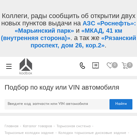
Коллеги, рады сообщить об открытии двух
новых пунктов выдачи на
АЗС «Роснефть»:
и
«Марьинский парк»
«МКАД, 41 км
. а так же
(внутренняя сторона)»
«Рязанский
.
проспект, дом 26, кор.2»
0
0
Подбор по коду или VIN автомобиля
Найти
Главная
-
Каталог товаров
-
Тормозная система
-
Тормозные колодки задние
-
Колодки тормозные дисковые задние
-