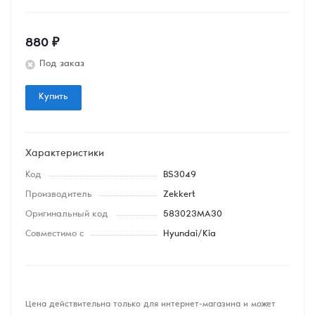
880
₽
Под заказ
Купить
Характеристики
Код
BS3049
Производитель
Zekkert
Оригинальный код
583023MA30
Совместимо с
Hyundai/Kia
Цена действительна только для интернет-магазина и может