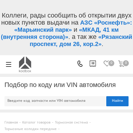
Коллеги, рады сообщить об открытии двух
новых пунктов выдачи на
АЗС «Роснефть»:
и
«Марьинский парк»
«МКАД, 41 км
. а так же
(внутренняя сторона)»
«Рязанский
.
проспект, дом 26, кор.2»
0
0
Подбор по коду или VIN автомобиля
Найти
Главная
-
Каталог товаров
-
Тормозная система
-
Тормозные колодки передние
-