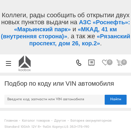
Коллеги, рады сообщить об открытии двух
новых пунктов выдачи на
АЗС «Роснефть»:
и
«Марьинский парк»
«МКАД, 41 км
. а так же
(внутренняя сторона)»
«Рязанский
.
проспект, дом 26, кор.2»
0
0
Подбор по коду или VIN автомобиля
Найти
Главная
-
Каталог товаров
-
Другое
-
Батарея аккумуляторная
Standard 100Ah 12V R+ 940А Корпус:L5 353×175×190