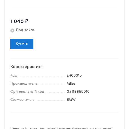
1 040
₽
Под заказ
Купить
Характеристики
Код
E400315
Производитель
Miles
Оригинальный код
34118855010
Совместимо с
BMW
Цена действительна только для интернет-магазина и может