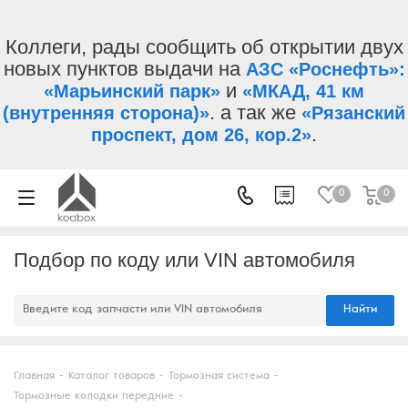
Коллеги, рады сообщить об открытии двух
новых пунктов выдачи на
АЗС «Роснефть»:
и
«Марьинский парк»
«МКАД, 41 км
. а так же
(внутренняя сторона)»
«Рязанский
.
проспект, дом 26, кор.2»
0
0
Подбор по коду или VIN автомобиля
Найти
Главная
-
Каталог товаров
-
Тормозная система
-
Тормозные колодки передние
-