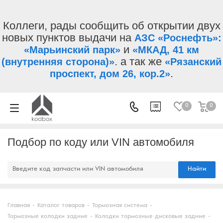
Коллеги, рады сообщить об открытии двух
новых пунктов выдачи на
АЗС «Роснефть»:
и
«Марьинский парк»
«МКАД, 41 км
. а так же
(внутренняя сторона)»
«Рязанский
.
проспект, дом 26, кор.2»
0
0
Подбор по коду или VIN автомобиля
Найти
Главная
-
Каталог товаров
-
Тормозная система
-
Тормозные колодки задние
-
Колодки тормозные дисковые задние
-