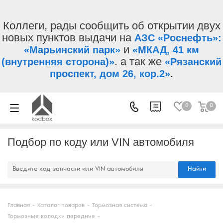
Коллеги, рады сообщить об открытии двух
новых пунктов выдачи на
АЗС «Роснефть»:
и
«Марьинский парк»
«МКАД, 41 км
. а так же
(внутренняя сторона)»
«Рязанский
.
проспект, дом 26, кор.2»
0
0
Подбор по коду или VIN автомобиля
Найти
Главная
-
Каталог товаров
-
Тормозная система
-
Тормозные колодки передние
-