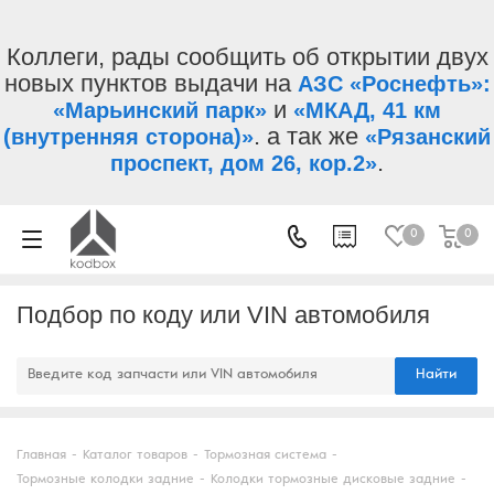
Коллеги, рады сообщить об открытии двух
новых пунктов выдачи на
АЗС «Роснефть»:
и
«Марьинский парк»
«МКАД, 41 км
. а так же
(внутренняя сторона)»
«Рязанский
.
проспект, дом 26, кор.2»
0
0
Подбор по коду или VIN автомобиля
Найти
Главная
-
Каталог товаров
-
Тормозная система
-
Тормозные колодки задние
-
Колодки тормозные дисковые задние
-