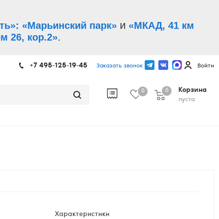
и
ть»: «Марьинский парк»
«МКАД, 41 км
.
м 26, кор.2»
+7 495-125-19-45
Заказать звонок
Войти
Корзина
0
0
пуста
Характеристики