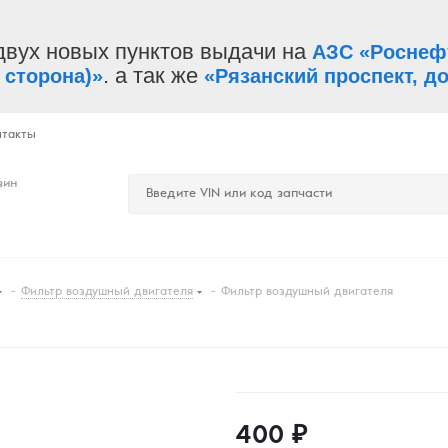
двух новых пунктов выдачи на
АЗС «Роснеф
. а так же
 сторона)»
«Рязанский проспект, до
нтакты
зин
-
Фильтр воздушный двигателя
-
Фильтр воздушный двигателя
400
₽