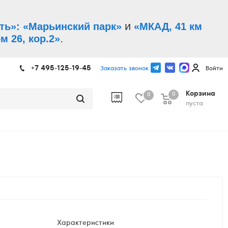
и
ть»: «Марьинский парк»
«МКАД, 41 км
.
м 26, кор.2»
+7 495-125-19-45
Заказать звонок
Войти
Корзина
0
0
пуста
Характеристики