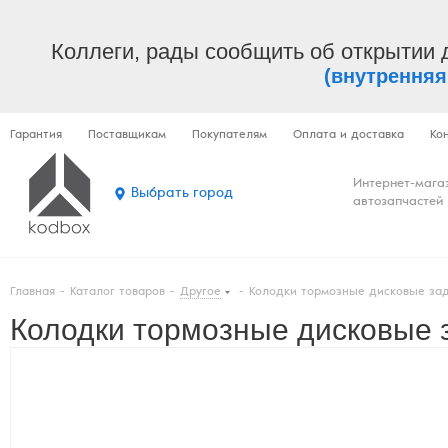
Коллеги, рады сообщить об открытии 
(внутренняя
Гарантия
Поставщикам
Покупателям
Оплата и доставка
Ко
Интернет-мага
Выбрать город
автозапчастей
Главная
-
Каталог товаров
-
Другое
-
Колодки тормозные дисковые зад
Колодки тормозные дисковые 