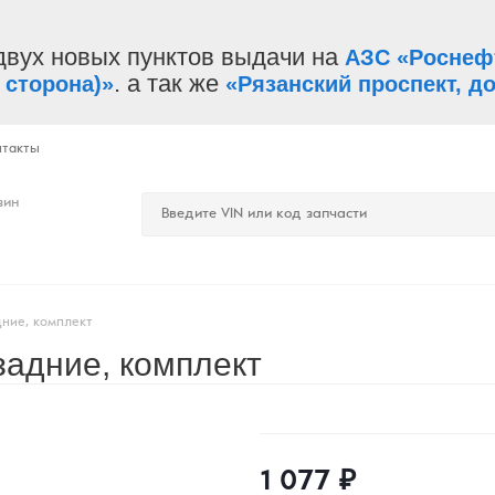
двух новых пунктов выдачи на
АЗС «Роснеф
. а так же
 сторона)»
«Рязанский проспект, до
нтакты
зин
ние, комплект
задние, комплект
1 077
₽