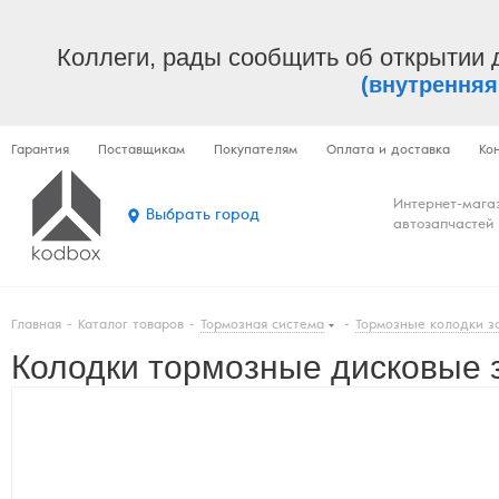
Коллеги, рады сообщить об открытии 
(внутренняя
Гарантия
Поставщикам
Покупателям
Оплата и доставка
Ко
Интернет-мага
Выбрать город
автозапчастей
Главная
-
Каталог товаров
-
Тормозная система
-
Тормозные колодки з
Колодки тормозные дисковые з