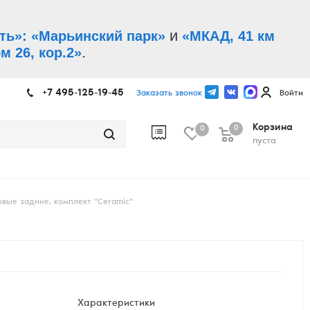
и
ть»: «Марьинский парк»
«МКАД, 41 км
.
м 26, кор.2»
+7 495-125-19-45
Заказать звонок
Войти
Корзина
0
0
пуста
вые задние, комплект "Ceramic"
Характеристики