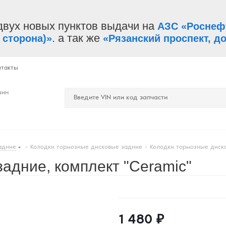
двух новых пунктов выдачи на
АЗС «Роснеф
. а так же
 сторона)»
«Рязанский проспект, до
нтакты
зин
адние
-
Колодки тормозные дисковые задние
-
Колодки тормозные диско
адние, комплект "Ceramic"
1 480
₽