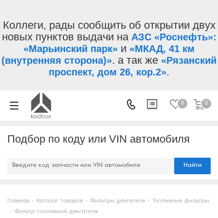
Коллеги, рады сообщить об открытии двух
новых пунктов выдачи на
АЗС «Роснефть»:
и
«Марьинский парк»
«МКАД, 41 км
. а так же
(внутренняя сторона)»
«Рязанский
.
проспект, дом 26, кор.2»
0
0
Подбор по коду или VIN автомобиля
Найти
Главная
-
Каталог товаров
-
Фильтры двигателя
-
Топливные фильтры
-
Фильтр топливный двигателя