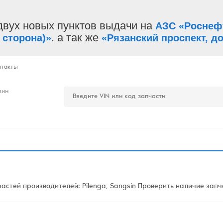
двух новых пунктов выдачи на
АЗС «Роснеф
. а так же
 сторона)»
«Рязанский проспект, до
нтакты
зин
стей производителей: Pilenga, Sangsin Проверить наличие запча