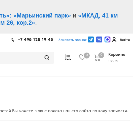
и
ть»: «Марьинский парк»
«МКАД, 41 км
.
м 26, кор.2»
+7 495-125-19-45
Заказать звонок
Войти
Корзина
0
0
пуста
стей Вы можете в окне поиска нашего сайта по коду запчасти.