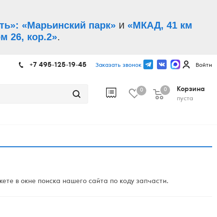
и
ть»: «Марьинский парк»
«МКАД, 41 км
.
м 26, кор.2»
+7 495-125-19-45
Заказать звонок
Войти
Корзина
0
0
пуста
те в окне поиска нашего сайта по коду запчасти.