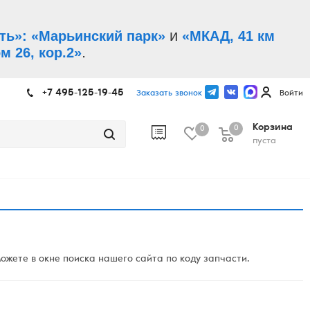
и
ть»: «Марьинский парк»
«МКАД, 41 км
.
м 26, кор.2»
+7 495-125-19-45
Заказать звонок
Войти
Корзина
0
0
пуста
жете в окне поиска нашего сайта по коду запчасти.