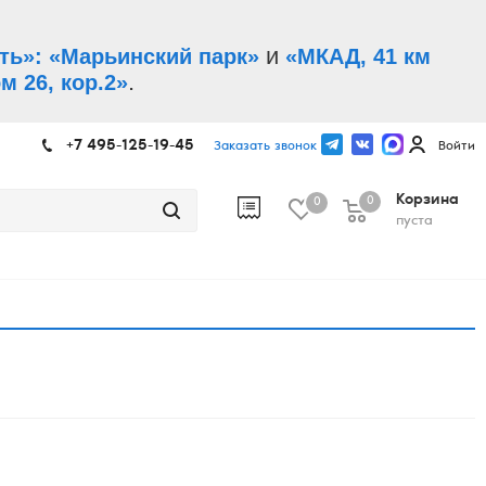
и
ть»: «Марьинский парк»
«МКАД, 41 км
.
м 26, кор.2»
+7 495-125-19-45
Заказать звонок
Войти
Корзина
0
0
пуста