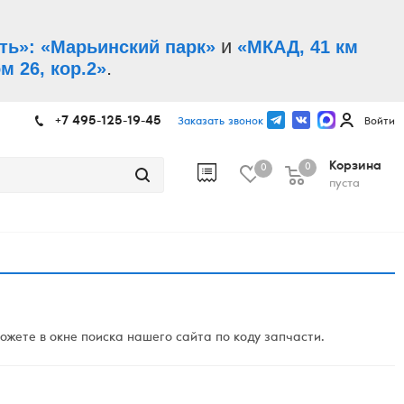
и
ть»: «Марьинский парк»
«МКАД, 41 км
.
м 26, кор.2»
+7 495-125-19-45
Заказать звонок
Войти
Корзина
0
0
пуста
жете в окне поиска нашего сайта по коду запчасти.