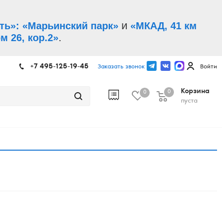
и
ть»: «Марьинский парк»
«МКАД, 41 км
.
м 26, кор.2»
+7 495-125-19-45
Заказать звонок
Войти
Корзина
0
0
пуста