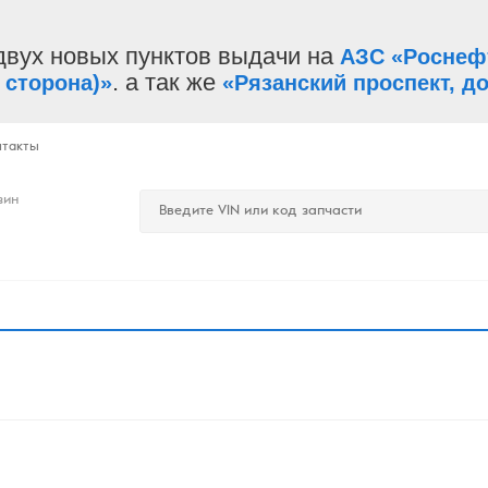
двух новых пунктов выдачи на
АЗС «Роснеф
. а так же
 сторона)»
«Рязанский проспект, до
нтакты
зин