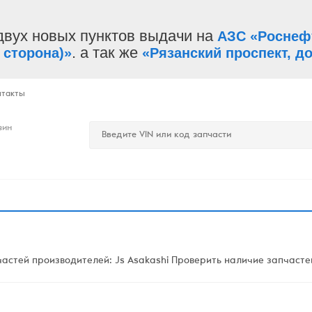
двух новых пунктов выдачи на
АЗС «Роснеф
. а так же
 сторона)»
«Рязанский проспект, до
нтакты
зин
стей производителей: Js Asakashi Проверить наличие запчастей