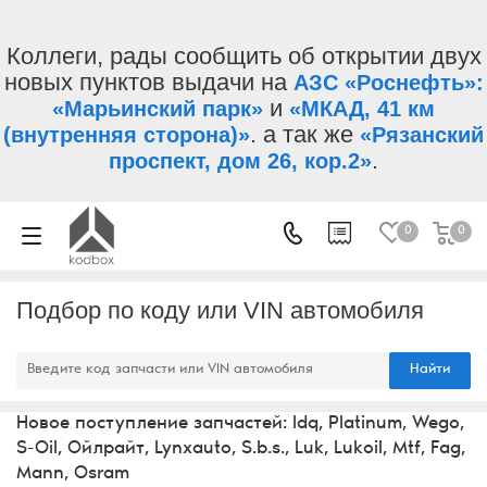
Коллеги, рады сообщить об открытии двух
новых пунктов выдачи на
АЗС «Роснефть»:
и
«Марьинский парк»
«МКАД, 41 км
. а так же
(внутренняя сторона)»
«Рязанский
.
проспект, дом 26, кор.2»
0
0
Подбор по коду или VIN автомобиля
Найти
Новое поступление запчастей: Idq, Platinum, Wego,
S-Oil, Ойлрайт, Lynxauto, S.b.s., Luk, Lukoil, Mtf, Fag,
Mann, Osram