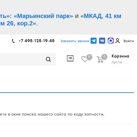
и
ть»: «Марьинский парк»
«МКАД, 41 км
.
м 26, кор.2»
+7 495-125-19-45
Заказать звонок
Войти
Корзина
0
0
пуста
те в окне поиска нашего сайта по коду запчасти.