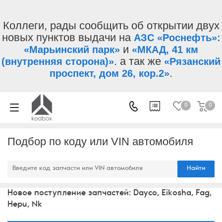
Коллеги, рады сообщить об открытии двух
новых пунктов выдачи на
АЗС «Роснефть»:
и
«Марьинский парк»
«МКАД, 41 км
. а так же
(внутренняя сторона)»
«Рязанский
.
проспект, дом 26, кор.2»
0
0
Подбор по коду или VIN автомобиля
Найти
Новое поступление запчастей: Dayco, Eikosha, Fag,
Hepu, Nk