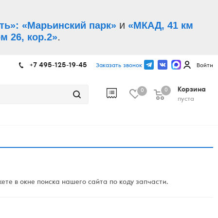
и
ть»: «Марьинский парк»
«МКАД, 41 км
.
м 26, кор.2»
+7 495-125-19-45
Заказать звонок
Войти
Корзина
0
0
пуста
те в окне поиска нашего сайта по коду запчасти.