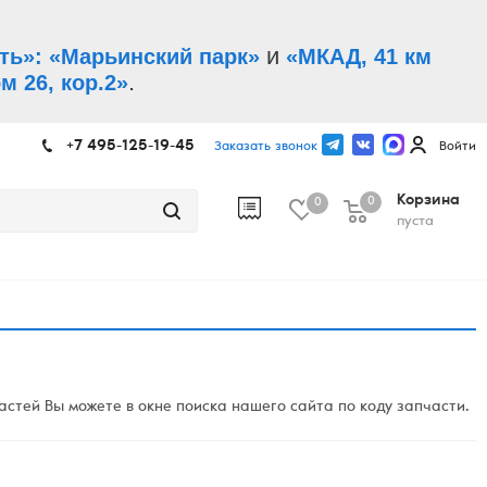
и
ть»: «Марьинский парк»
«МКАД, 41 км
.
м 26, кор.2»
+7 495-125-19-45
Заказать звонок
Войти
Корзина
0
0
пуста
стей Вы можете в окне поиска нашего сайта по коду запчасти.