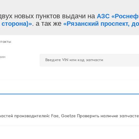
двух новых пунктов выдачи на
АЗС «Роснеф
. а так же
 сторона)»
«Рязанский проспект, до
нтакты
зин
стей производителей: Fae, Goetze Проверить наличие запчастей